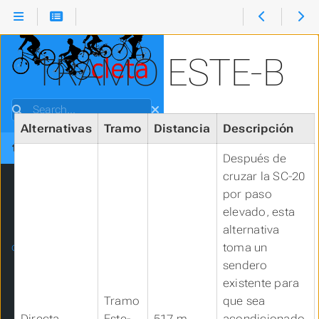
TRAMO ESTE-B
Search
Ciclovía Milladoiro-Santiago
Submenu Ciclovía Milladoiro-Santiago
Resumen ejecutivo
Alternativas
Tramo
Distancia
Descripción
Objeto y Propósito
Home
Después de
Antecedentes
cruzar la SC-20
Alcance
por paso
Resumen general
elevado, esta
Áreas de acción
alternativa
Características generales
toma un
criterios
Intermodalidad
sendero
Justificación
existente para
Submenu Justificación
Utilidad pública
Tramo
que sea
Contexto y propósito
Directa
Este-
517 m
acondicionado,