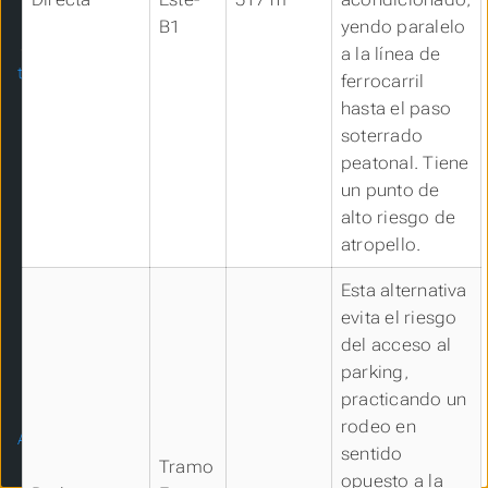
Sensibilidad ambiental
B1
yendo paralelo
Análisis y Diseño de
Submenu Análisis y Diseño de tramos
a la línea de
tramos
ferrocarril
Tramo A
hasta el paso
Tramo Este-B
soterrado
Tramo Este-C
peatonal. Tiene
Tramo Este-D
un punto de
Tramo Este-F
alto riesgo de
Tramo Este-G
atropello.
Tramo Este-H
Tramo Este-I
Esta alternativa
Tramo Oeste-B
evita el riesgo
Tramo Oeste-C
del acceso al
Tramo Oeste-D
parking,
Tramos de acceso
practicando un
Propuestas de
rodeo en
Actividades
sentido
Conclusiones
Tramo
opuesto a la